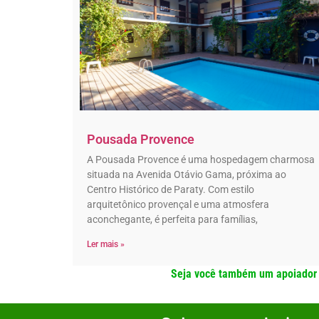
Pousada Provence
A Pousada Provence é uma hospedagem charmosa
situada na Avenida Otávio Gama, próxima ao
Centro Histórico de Paraty. Com estilo
arquitetônico provençal e uma atmosfera
aconchegante, é perfeita para famílias,
Ler mais »
Seja você também um apoiador e