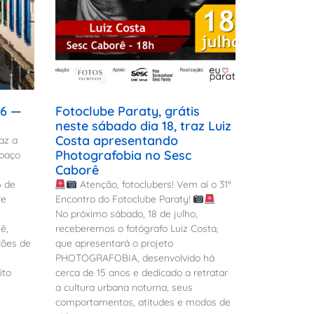
26 —
Fotoclube Paraty, grátis
neste sábado dia 18, traz Luiz
Costa apresentando
az a
Photografobia no Sesc
spaço
Caborê
6 de
Atenção, fotoclubers! Vem aí o 31º
re
Encontro do Fotoclube Paraty!
e
No próximo sábado, 18 de julho,
ê,
receberemos o fotógrafo Luiz Costa,
ções de
que apresentará o projeto
PHOTOGRAFOBIA, desenvolvido há
ito
cerca de 15 anos e dedicado a retratar
a cultura urbana noturna, seus
comportamentos, atitudes e modos de