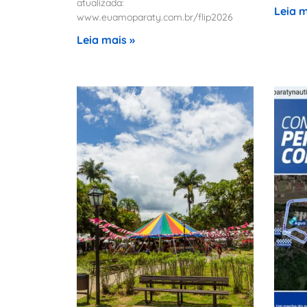
atualizada:
Leia m
www.euamoparaty.com.br/flip2026
Leia mais »