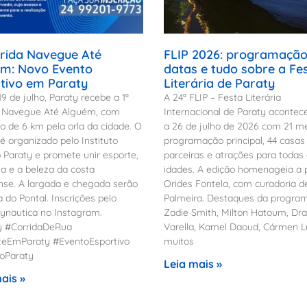
rrida Navegue Até
FLIP 2026: programação
m: Novo Evento
datas e tudo sobre a Fe
tivo em Paraty
Literária de Paraty
19 de julho, Paraty recebe a 1ª
A 24ª FLIP – Festa Literária
a Navegue Até Alguém, com
Internacional de Paraty acontec
o de 6 km pela orla da cidade. O
a 26 de julho de 2026 com 21 m
é organizado pelo Instituto
programação principal, 44 casas
 Paraty e promete unir esporte,
parceiras e atrações para todas
a e a beleza da costa
idades. A edição homenageia a 
nse. A largada e chegada serão
Orides Fontela, com curadoria d
a do Pontal. Inscrições pelo
Palmeira. Destaques da progra
ynautica no Instagram.
Zadie Smith, Milton Hatoum, Dra
y #CorridaDeRua
Varella, Kamel Daoud, Cármen L
teEmParaty #EventoEsportivo
muitos
Paraty
Leia mais »
ais »