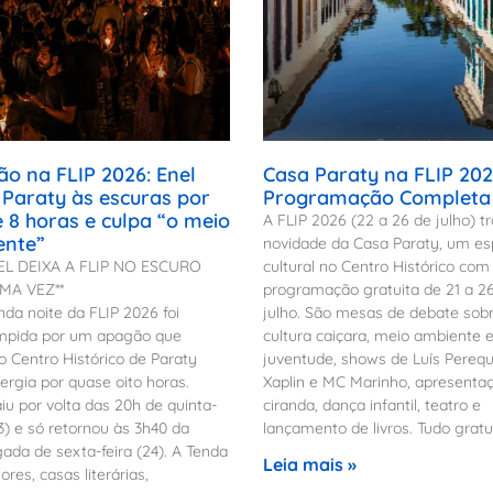
o na FLIP 2026: Enel
Casa Paraty na FLIP 20
 Paraty às escuras por
Programação Completa
 8 horas e culpa “o meio
A FLIP 2026 (22 a 26 de julho) tr
ente”
novidade da Casa Paraty, um e
EL DEIXA A FLIP NO ESCURO
cultural no Centro Histórico com
MA VEZ**
programação gratuita de 21 a 2
da noite da FLIP 2026 foi
julho. São mesas de debate sob
ompida por um apagão que
cultura caiçara, meio ambiente 
o Centro Histórico de Paraty
juventude, shows de Luís Perequ
rgia por quase oito horas.
Xaplin e MC Marinho, apresenta
aiu por volta das 20h de quinta-
ciranda, dança infantil, teatro e
23) e só retornou às 3h40 da
lançamento de livros. Tudo gratu
da de sexta-feira (24). A Tenda
Leia mais »
ores, casas literárias,