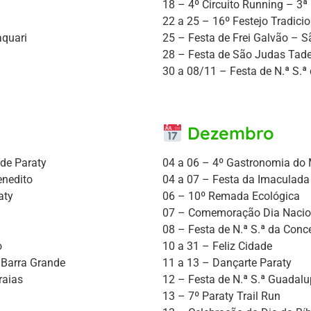
18 – 4º Circuito Running – 3ª
22 a 25 – 16º Festejo Tradici
aquari
25 – Festa de Frei Galvão – 
28 – Festa de São Judas Tad
30 a 08/11 – Festa de N.ª S.
Dezembro
 de Paraty
04 a 06 – 4º Gastronomia do
enedito
04 a 07 – Festa da Imaculada
aty
06 – 10º Remada Ecológica
07 – Comemoração Dia Naci
08 – Festa de N.ª S.ª da Conc
o
10 a 31 – Feliz Cidade
 Barra Grande
11 a 13 – Dançarte Paraty
raias
12 – Festa de N.ª S.ª Guadalu
13 – 7º Paraty Trail Run