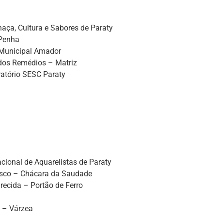
haça, Cultura e Sabores de Paraty
 Penha
Municipal Amador
dos Remédios – Matriz
ratório SESC Paraty
acional de Aquarelistas de Paraty
isco – Chácara da Saudade
recida – Portão de Ferro
z – Várzea