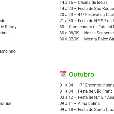
14 a 16 – Oficina de Ideias
14 a 23 – Festa de São Roque
20 a 23 – 44º Festival da Cac
nde
21 a 30 – Festa de N.ª S.ª da
 de Paraty
30 – Campeonato de Futebol 
abral
30 a 08/09 – Nossa Senhora 
30 a 07/09 – Mostra Palco Gi
 Campinho
Outubro
01 a 04 – 17º Encontro Intern
01 a 04 – Festa de São Franc
03 a 12 – Festa de N.ª S.ª Apa
orumbê
09 a 11 – Alma Latina
09 a 18 – Festa de Santa Cru