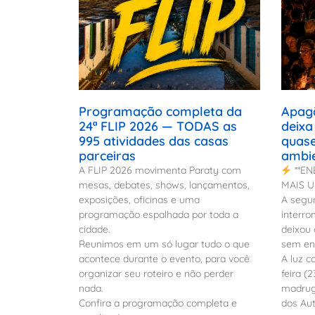
Programação completa da
Apagã
24ª FLIP 2026 — TODAS as
deixa
995 atividades das casas
quase
parceiras
ambi
A FLIP 2026 movimenta Paraty com
**EN
mesas, debates, shows, lançamentos,
MAIS U
exposições, oficinas e uma
A segun
programação espalhada por toda a
interr
cidade.
deixou 
Reunimos em um só lugar tudo o que
sem ene
acontece durante o evento, para você
A luz c
organizar seu roteiro e não perder
feira (
nada.
madruga
Confira a programação completa e
dos Aut