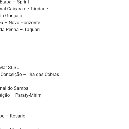
 Etapa – Sprint
onal Caiçara de Trindade
São Gonçalo
eu – Novo Horizonte
ª da Penha – Taquari
 Mar SESC
 Conceição – Ilha das Cobras
onal do Samba
eição – Paraty-Mirim
pe – Rosário