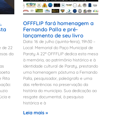
,
OFFFLIP fará homenagem a
sta
Fernando Palla e pré-
lançamento de seu livro
Data: 16 de julho (quinta-feira), 19h30 –
e de 22
Local: Memorial do Paço Municipal de
esas da
Paraty A 22ª OFFFLIP dedica esta mesa
à memória, ao patrimônio histórico e à
 as
identidade cultural de Paraty, prestando
poeta
uma homenagem póstuma a Fernando
e Rita
Palla, pesquisador, paleógrafo e uma
mação:
das referências na preservação da
uzio
história do município. Sua dedicação ao
úcia e
resgate documental, à pesquisa
histórica e à
Leia mais »