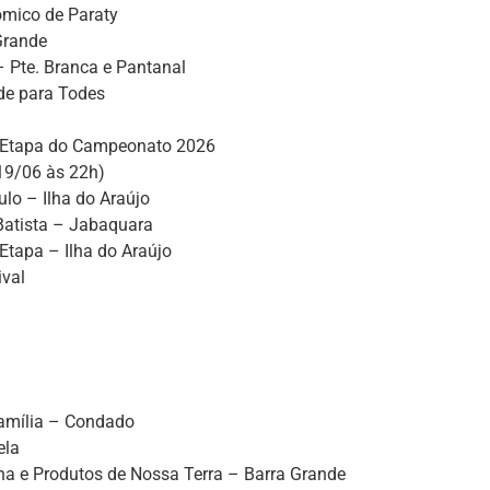
ômico de Paraty
Grande
– Pte. Branca e Pantanal
de para Todes
 Etapa do Campeonato 2026
 19/06 às 22h)
lo – Ilha do Araújo
Batista – Jabaquara
 Etapa – Ilha do Araújo
ival
Família – Condado
ela
na e Produtos de Nossa Terra – Barra Grande