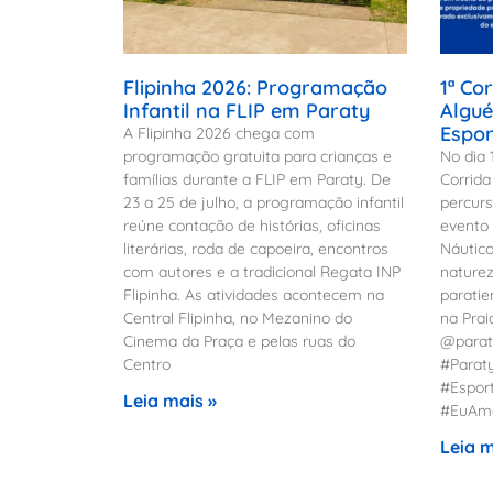
Flipinha 2026: Programação
1ª Co
Infantil na FLIP em Paraty
Algué
Espor
A Flipinha 2026 chega com
programação gratuita para crianças e
No dia 
famílias durante a FLIP em Paraty. De
Corrid
23 a 25 de julho, a programação infantil
percurs
reúne contação de histórias, oficinas
evento 
literárias, roda de capoeira, encontros
Náutico
com autores e a tradicional Regata INP
naturez
Flipinha. As atividades acontecem na
paratie
Central Flipinha, no Mezanino do
na Prai
Cinema da Praça e pelas ruas do
@parat
Centro
#Parat
#Espor
Leia mais »
#EuAmo
Leia m