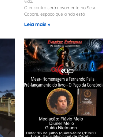
vida.
O encontro será novamente no Sesc
Caborê, espaço que ainda está
Leia mais »