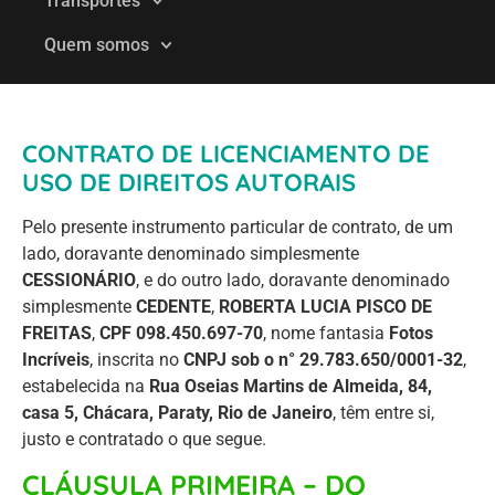
Transportes
Quem somos
CONTRATO DE LICENCIAMENTO DE
USO DE DIREITOS AUTORAIS
Pelo presente instrumento particular de contrato, de um
lado, doravante denominado simplesmente
CESSIONÁRIO
, e do outro lado, doravante denominado
simplesmente
CEDENTE
,
ROBERTA LUCIA PISCO DE
FREITAS
,
CPF 098.450.697-70
, nome fantasia
Fotos
Incríveis
, inscrita no
CNPJ sob o n° 29.783.650/0001-32
,
estabelecida na
Rua Oseias Martins de Almeida, 84,
casa 5, Chácara, Paraty, Rio de Janeiro
, têm entre si,
justo e contratado o que segue.
CLÁUSULA PRIMEIRA – DO