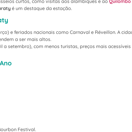
passeios curtos, como visitas aos alambiques e ao
Quilombo
araty
é um destaque da estação.
aty
o) e feriados nacionais como Carnaval e Réveillon. A cida
ndem a ser mais altos.
il a setembro), com menos turistas, preços mais acessívei
 Ano
Bourbon Festival.