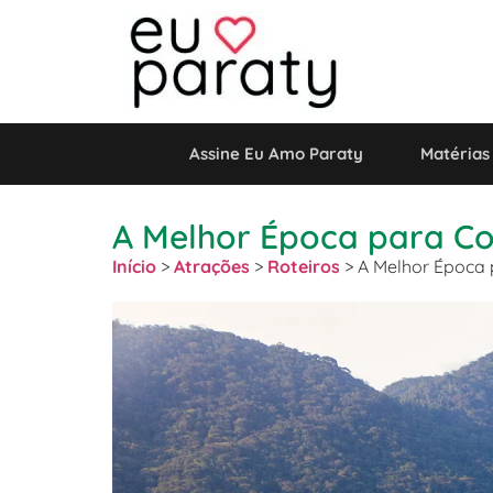
Assine Eu Amo Paraty
Matérias
A Melhor Época para Co
Início
>
Atrações
>
Roteiros
>
A Melhor Época 