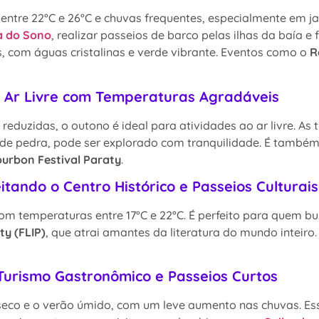
entre 22°C e 26°C e chuvas frequentes, especialmente em j
a do Sono
, realizar passeios de barco pelas ilhas da baía e 
s, com águas cristalinas e verde vibrante. Eventos como o
R
ao Ar Livre com Temperaturas Agradáveis
duzidas, o outono é ideal para atividades ao ar livre. As t
s de pedra, pode ser explorado com tranquilidade. É também 
urbon Festival Paraty
.
itando o Centro Histórico e Passeios Culturais
m temperaturas entre 17°C e 22°C. É perfeito para quem busc
ty (FLIP)
, que atrai amantes da literatura do mundo inteiro
Turismo Gastronômico e Passeios Curtos
seco e o verão úmido, com um leve aumento nas chuvas. Esse