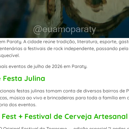
m Paraty. A cidade reúne tradição, literatura, esporte, 
centenárias a festivais de rock independente, passando pela 
squecível.
aís eventos de julho de 2026 em Paraty.
e Festa Julina
ionais festas julinas tomam conta de diversos bairros de P
picas, música ao vivo e brincadeiras para toda a família em
oria dos eventos.
Fest + Festival de Cerveja Artesanal
 Original Festival do Torresmo — edição especial “Lendas 