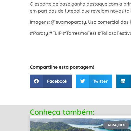
O esporte de base ganha destaque com a prim
em partidas de futebol que revelam novos ta
Imagens: @euamoparaty. Uso comercial das ima
#Paraty #FLIP #TorresmoFest #TollosaFesti
Compartilhe esta postagem!
Facebook
Twitter
Conheça também:
ATRAÇÕES