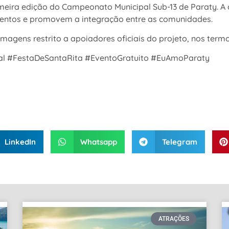
eira edição do Campeonato Municipal Sub-13 de Paraty. A 
lentos e promovem a integração entre as comunidades.
gens restrito a apoiadores oficiais do projeto, nos termos
val #FestaDeSantaRita #EventoGratuito #EuAmoParaty
LinkedIn
Whatsapp
Telegram
ATRAÇÕES