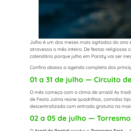
Julho é um dos meses mais agitados do ano e
atravessa o mês inteiro. De festas religiosas 
calendário porque julho em Paraty vai ser ine
Confira abaixo a agenda completa dos princip
01 a 31 de julho — Circuito d
O mês começa com o clima de arraiá! As tradic
de Festa Julina reúne quadrilhas, comidas tí
descentralizada com entrada gratuita na mai
02 a 05 de julho — Torresmo 
O
Areal do Pontal
recebe o
Torresmo Fest
— O