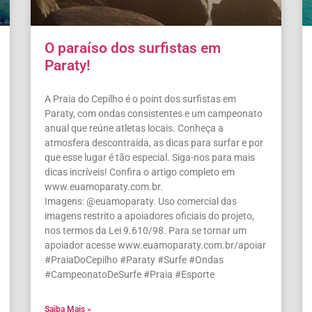
O paraíso dos surfistas em
Paraty!
A Praia do Cepilho é o point dos surfistas em
Paraty, com ondas consistentes e um campeonato
anual que reúne atletas locais. Conheça a
atmosfera descontraída, as dicas para surfar e por
que esse lugar é tão especial. Siga-nos para mais
dicas incríveis! Confira o artigo completo em
www.euamoparaty.com.br.
Imagens: @euamoparaty. Uso comercial das
imagens restrito a apoiadores oficiais do projeto,
nos termos da Lei 9.610/98. Para se tornar um
apoiador acesse www.euamoparaty.com.br/apoiar
#PraiaDoCepilho #Paraty #Surfe #Ondas
#CampeonatoDeSurfe #Praia #Esporte
Saiba Mais »