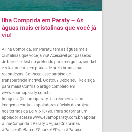
Ilha Comprida em Paraty – As
águas mais cristalinas que você já
viu!
A Ilha Comprida, em Paraty, tem as águas mais
cristalinas que você já viu! Acessível por passeios
de barco, é destino preferido para mergulho, snorkel
e relaxamento em praias de areia branca nas
redondezas. Conheça esse paraíso de
transparência incrível. Gostou? Deixe seu like e siga
para mais! Confira o artigo completo em
www.euamoparaty.com.br.
Imagens: @euamoparaty. Uso comercial das
imagens restrito a apoiadores oficiais do projeto,
nos termos da Lei 9.610/98. Para se tornar um
apoiador acesse www.euamoparaty.com.br/apoiar
#IlhaComprida #Paraty #ÁguasCristalinas
#PasseioDeBarco #Snorkel #Praia #Paraíso