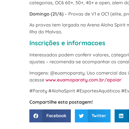
categorias, OC6 60+, 50+, 40+ e open, alem d
Domingo (21/6)
– Provas de V1 e OC1 (elite, 
As provas tem largada na Arena Aloha Spirit 
Ilha do Malvao.
Inscrições e informacoes
Interessados podem conferir valores, categoria
ajustes – recomenda-se acompanhar os canais o
Imagens: @euamoparaty. Uso comercial das ima
acesse
www.euamoparaty.com.br/apoiar
#Paraty #AlohaSpirit #EsportesAquáticos 
Compartilhe esta postagem!
Facebook
Twitter