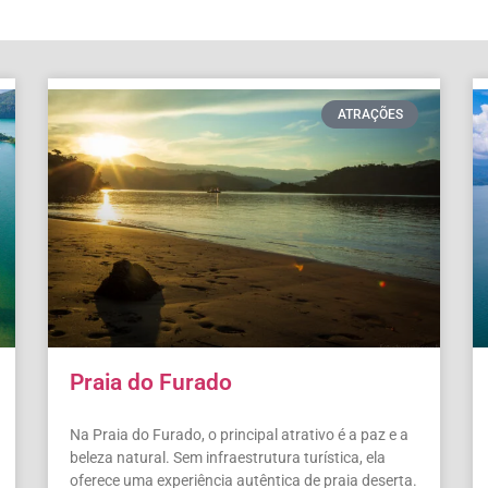
ATRAÇÕES
Praia do Furado
Na Praia do Furado, o principal atrativo é a paz e a
beleza natural. Sem infraestrutura turística, ela
oferece uma experiência autêntica de praia deserta.