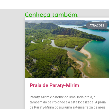
Conheça também:
ATRAÇÕES
Praia de Paraty-Mirim
Paraty-Mirim é o nome de uma linda praia, e
também do bairro onde ela está localizada. A praia
de Paraty-Mirim possui uma extensa faixa de areia