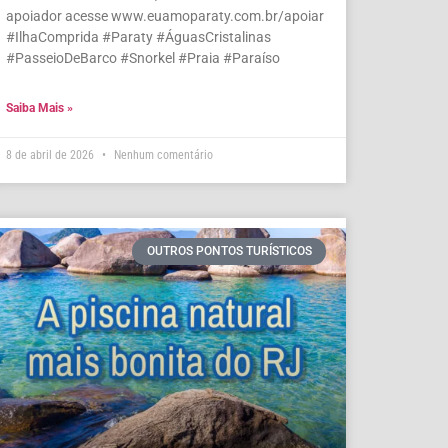
apoiador acesse www.euamoparaty.com.br/apoiar
#IlhaComprida #Paraty #ÁguasCristalinas
#PasseioDeBarco #Snorkel #Praia #Paraíso
Saiba Mais »
8 de abril de 2026
Nenhum comentário
OUTROS PONTOS TURÍSTICOS