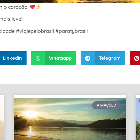
m o coração.
ais leve!
dade #viajepelobrasil #paratybrasil
LinkedIn
Whatsapp
Telegram
ATRAÇÕES