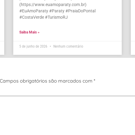
(https://www.euamoparaty.com.br)
#EuAmoParaty #Paraty #PraiaDoPontal
#CostaVerde #TurismoRJ
Saiba Mais »
5 de junho de 2026
Nenhum comentário
Campos obrigatórios são marcados com
*