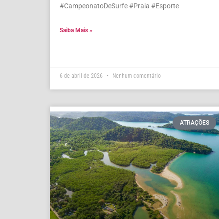
#CampeonatoDeSurfe #Praia #Esporte
Saiba Mais »
6 de abril de 2026
Nenhum comentário
ATRAÇÕES