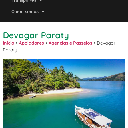
Transportes
Quem somos
Devagar Paraty
Início
>
Apoiadores
>
Agencias e Passeios
>
Devagar
Paraty