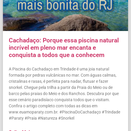
Cachadaço: Porque essa piscina natural
incrível em pleno mar encanta e
conquista a todos que a conhecem
A Piscina do Cachadaço em Trindade é uma joia natural
formada por pedras vulcânicas no mar. Com águas calmas,
cristalinas e rasas, é perfeita para nadar, flutuar e fazer
snorkel. Chegue pela trilha a partir da Praia do Meio ou de
barco pelas praias do Meio e dos Ranchos. Descubra por que
esse cenário paradisíaco conquista todos que o visitam.
Confira o artigo completo com todas as dicas em
www.euamoparaty.com.br. #PiscinaDoCachadaço #Trindade
#Paraty #Praia #Natureza #Snorkel