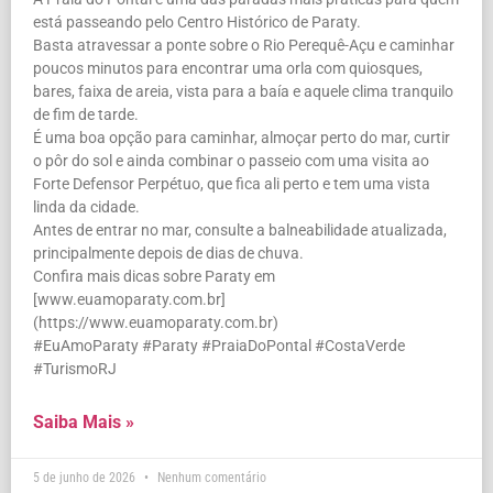
está passeando pelo Centro Histórico de Paraty.
Basta atravessar a ponte sobre o Rio Perequê-Açu e caminhar
poucos minutos para encontrar uma orla com quiosques,
bares, faixa de areia, vista para a baía e aquele clima tranquilo
de fim de tarde.
É uma boa opção para caminhar, almoçar perto do mar, curtir
o pôr do sol e ainda combinar o passeio com uma visita ao
Forte Defensor Perpétuo, que fica ali perto e tem uma vista
linda da cidade.
Antes de entrar no mar, consulte a balneabilidade atualizada,
principalmente depois de dias de chuva.
Confira mais dicas sobre Paraty em
[www.euamoparaty.com.br]
(https://www.euamoparaty.com.br)
#EuAmoParaty #Paraty #PraiaDoPontal #CostaVerde
#TurismoRJ
Saiba Mais »
5 de junho de 2026
Nenhum comentário