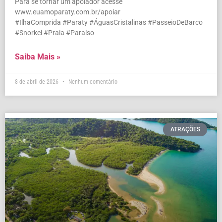
Para se tornar um apoiador acesse
www.euamoparaty.com.br/apoiar
#IlhaComprida #Paraty #ÁguasCristalinas #PasseioDeBarco
#Snorkel #Praia #Paraíso
Saiba Mais »
8 de abril de 2026
Nenhum comentário
ATRAÇÕES