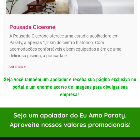
Pousada Cicerone
A Pousada Cicerone oferece uma estadia acolhedora em
Paraty, a apenas 1,2 km do centro histórico. Com
acomodações confortáveis e bem equipadas além de uma
deliciosa piscina, a pousada é
Ler mais »
Seja você também um apoiador e receba sua página exclusiva no
portal e um enorme acervo de imagens para divulgar sua
empresa!
Seja um apoiador do Eu Amo Paraty.
Aproveite nossos valores promocionais!