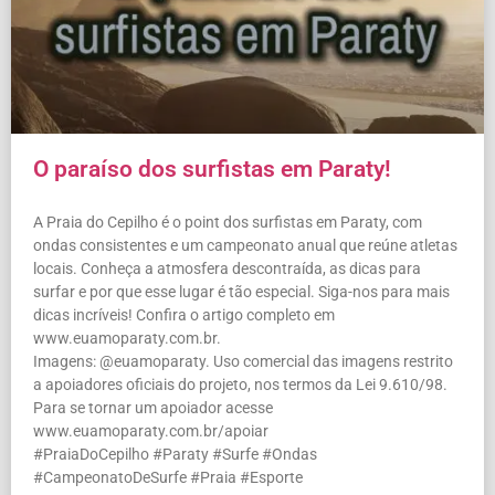
O paraíso dos surfistas em Paraty!
A Praia do Cepilho é o point dos surfistas em Paraty, com
ondas consistentes e um campeonato anual que reúne atletas
locais. Conheça a atmosfera descontraída, as dicas para
surfar e por que esse lugar é tão especial. Siga-nos para mais
dicas incríveis! Confira o artigo completo em
www.euamoparaty.com.br.
Imagens: @euamoparaty. Uso comercial das imagens restrito
a apoiadores oficiais do projeto, nos termos da Lei 9.610/98.
Para se tornar um apoiador acesse
www.euamoparaty.com.br/apoiar
#PraiaDoCepilho #Paraty #Surfe #Ondas
#CampeonatoDeSurfe #Praia #Esporte