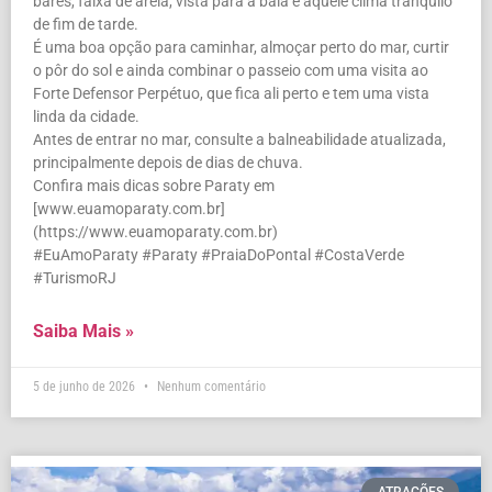
bares, faixa de areia, vista para a baía e aquele clima tranquilo
de fim de tarde.
É uma boa opção para caminhar, almoçar perto do mar, curtir
o pôr do sol e ainda combinar o passeio com uma visita ao
Forte Defensor Perpétuo, que fica ali perto e tem uma vista
linda da cidade.
Antes de entrar no mar, consulte a balneabilidade atualizada,
principalmente depois de dias de chuva.
Confira mais dicas sobre Paraty em
[www.euamoparaty.com.br]
(https://www.euamoparaty.com.br)
#EuAmoParaty #Paraty #PraiaDoPontal #CostaVerde
#TurismoRJ
Saiba Mais »
5 de junho de 2026
Nenhum comentário
ATRAÇÕES