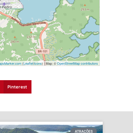
psMarker.com
(
Leaflet
/
icons
) | Map: ©
OpenStreetMap contributors
Pinterest
ATRAÇÕES