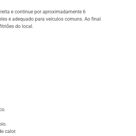
ireita e continue por aproximadamente 6
les e adequado para veículos comuns. Ao final
triões do local.
co.
oio.
e calor.