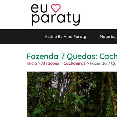
Assine Eu Amo Paraty
Matérias
Fazenda 7 Quedas: Cach
Início
>
Atrações
>
Cachoeiras
>
Fazenda 7 Qu