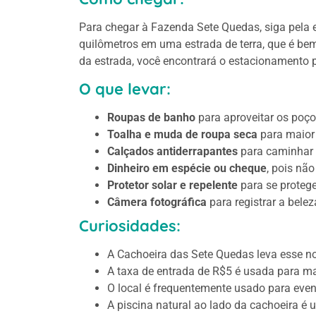
Para chegar à Fazenda Sete Quedas, siga pela e
quilômetros em uma estrada de terra, que é be
da estrada, você encontrará o estacionamento p
O que levar:
Roupas de banho
para aproveitar os poços
Toalha e muda de roupa seca
para maior
Calçados antiderrapantes
para caminhar 
Dinheiro em espécie ou cheque
, pois não
Protetor solar e repelente
para se proteger
Câmera fotográfica
para registrar a belez
Curiosidades:
A Cachoeira das Sete Quedas leva esse n
A taxa de entrada de R$5 é usada para ma
O local é frequentemente usado para event
A piscina natural ao lado da cachoeira é 