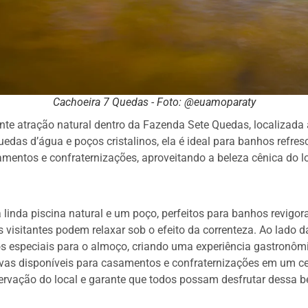
Cachoeira 7 Quedas - Foto: @euamoparaty
e atração natural dentro da Fazenda Sete Quedas, localizada 
edas d’água e poços cristalinos, ela é ideal para banhos refre
mentos e confraternizações, aproveitando a beleza cênica do lo
linda piscina natural e um poço, perfeitos para banhos revigor
s visitantes podem relaxar sob o efeito da correnteza. Ao lado d
s especiais para o almoço, criando uma experiência gastronômic
rvas disponíveis para casamentos e confraternizações em um cen
ervação do local e garante que todos possam desfrutar dessa b