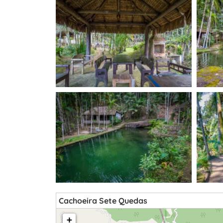
Cachoeira Sete Quedas
loading map - please wait...
+