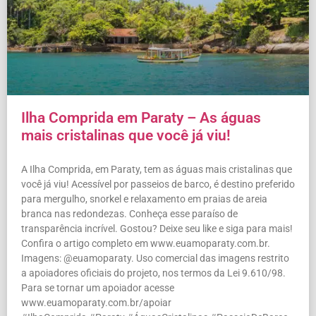
Ilha Comprida em Paraty – As águas
mais cristalinas que você já viu!
A Ilha Comprida, em Paraty, tem as águas mais cristalinas que
você já viu! Acessível por passeios de barco, é destino preferido
para mergulho, snorkel e relaxamento em praias de areia
branca nas redondezas. Conheça esse paraíso de
transparência incrível. Gostou? Deixe seu like e siga para mais!
Confira o artigo completo em www.euamoparaty.com.br.
Imagens: @euamoparaty. Uso comercial das imagens restrito
a apoiadores oficiais do projeto, nos termos da Lei 9.610/98.
Para se tornar um apoiador acesse
www.euamoparaty.com.br/apoiar