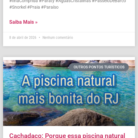
#IlhaComprida #Paraty #ÁguasCristalinas #PasseioDeBarco
#Snorkel #Praia #Paraíso
Saiba Mais »
8 de abril de 2026
Nenhum comentário
OUTROS PONTOS TURÍSTICOS
Cachadaço: Porque essa piscina natural