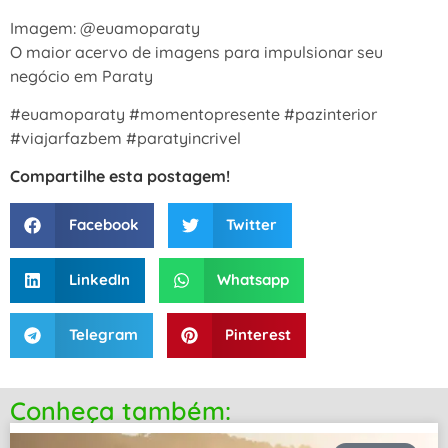
Imagem: @euamoparaty
O maior acervo de imagens para impulsionar seu
negócio em Paraty
#euamoparaty #momentopresente #pazinterior
#viajarfazbem #paratyincrivel
Compartilhe esta postagem!
Facebook
Twitter
LinkedIn
Whatsapp
Telegram
Pinterest
Conheça também: