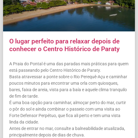
O lugar perfeito para relaxar depois de
conhecer o Centro Histórico de Paraty
A Praia do Pontal é uma das paradas mais práticas para quem
está passeando pelo Centro Histórico de Paraty.
Basta atravessar a ponte sobre o Rio Perequê-Açu e caminhar
poucos minutos para encontrar uma orla com quiosques,
bares, faixa de areia, vista para a baía e aquele clima tranquilo
de fim de tarde.
É uma boa opção para caminhar, almoçar perto do mar, curtir
o pôr do sol e ainda combinar o passeio com uma visita ao
Forte Defensor Perpétuo, que fica ali perto e tem uma vista
linda da cidade.
Antes de entrar no mar, consulte a balneabilidade atualizada,
principalmente depois de dias de chuva.