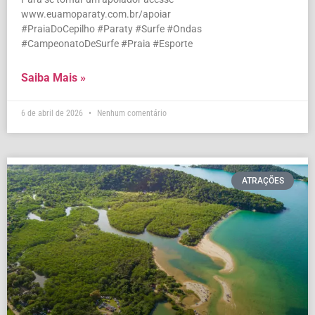
www.euamoparaty.com.br/apoiar
#PraiaDoCepilho #Paraty #Surfe #Ondas
#CampeonatoDeSurfe #Praia #Esporte
Saiba Mais »
6 de abril de 2026
Nenhum comentário
ATRAÇÕES