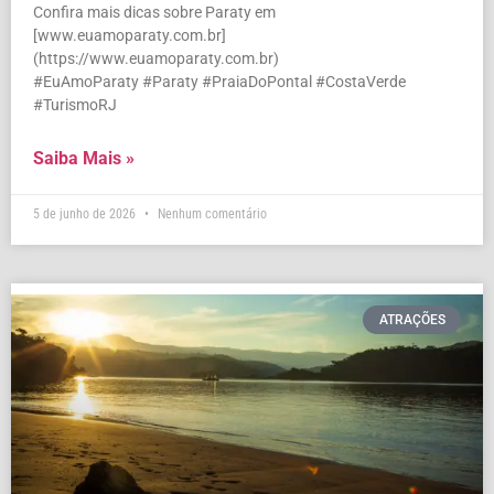
Confira mais dicas sobre Paraty em
[www.euamoparaty.com.br]
(https://www.euamoparaty.com.br)
#EuAmoParaty #Paraty #PraiaDoPontal #CostaVerde
#TurismoRJ
Saiba Mais »
5 de junho de 2026
Nenhum comentário
ATRAÇÕES