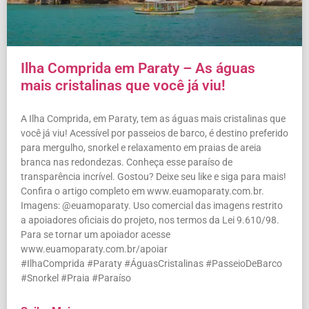
Ilha Comprida em Paraty – As águas
mais cristalinas que você já viu!
A Ilha Comprida, em Paraty, tem as águas mais cristalinas que
você já viu! Acessível por passeios de barco, é destino preferido
para mergulho, snorkel e relaxamento em praias de areia
branca nas redondezas. Conheça esse paraíso de
transparência incrível. Gostou? Deixe seu like e siga para mais!
Confira o artigo completo em www.euamoparaty.com.br.
Imagens: @euamoparaty. Uso comercial das imagens restrito
a apoiadores oficiais do projeto, nos termos da Lei 9.610/98.
Para se tornar um apoiador acesse
www.euamoparaty.com.br/apoiar
#IlhaComprida #Paraty #ÁguasCristalinas #PasseioDeBarco
#Snorkel #Praia #Paraíso