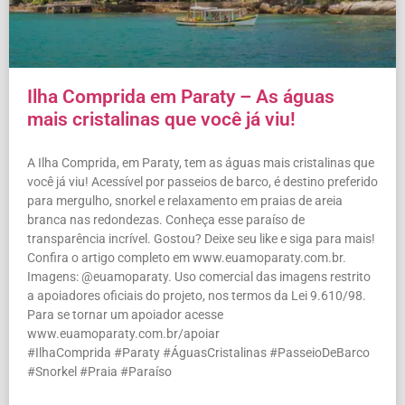
Ilha Comprida em Paraty – As águas
mais cristalinas que você já viu!
A Ilha Comprida, em Paraty, tem as águas mais cristalinas que
você já viu! Acessível por passeios de barco, é destino preferido
para mergulho, snorkel e relaxamento em praias de areia
branca nas redondezas. Conheça esse paraíso de
transparência incrível. Gostou? Deixe seu like e siga para mais!
Confira o artigo completo em www.euamoparaty.com.br.
Imagens: @euamoparaty. Uso comercial das imagens restrito
a apoiadores oficiais do projeto, nos termos da Lei 9.610/98.
Para se tornar um apoiador acesse
www.euamoparaty.com.br/apoiar
#IlhaComprida #Paraty #ÁguasCristalinas #PasseioDeBarco
#Snorkel #Praia #Paraíso