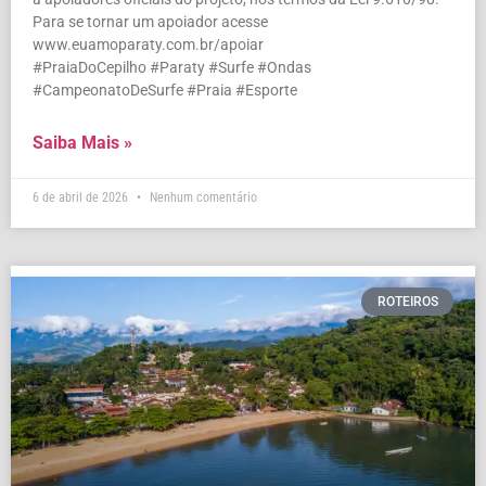
Para se tornar um apoiador acesse
www.euamoparaty.com.br/apoiar
#PraiaDoCepilho #Paraty #Surfe #Ondas
#CampeonatoDeSurfe #Praia #Esporte
Saiba Mais »
6 de abril de 2026
Nenhum comentário
ROTEIROS