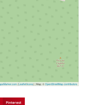
psMarker.com
(
Leaflet
/
icons
) | Map: ©
OpenStreetMap contributors
Pinterest