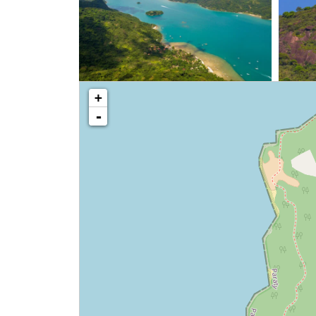
loading map - please wait...
+
-