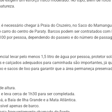
que exigem um esforço físico moderado. No topo, além de fotos i
atureza.
ar, é necessário chegar à Praia do Cruzeiro, no Saco do Mamanguá
de carro do centro de Paraty. Barcos podem ser contratados com
 100 por pessoa, dependendo do passeio e do número de passag
ncial levar pelo menos 1,5 litro de água por pessoa, protetor sol
is e calçados adequados para caminhada são importantes, já qu
opo e sacos de lixo para garantir que a área permaneça preserva
e altura.
o e leva cerca de 1h30 para ser completada.
, a Baía de Ilha Grande e a Mata Atlântica.
ssível apenas de barco.
eja frequentemente chamado de fiorde.