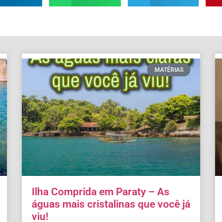
MATÉRIAS
Ilha Comprida em Paraty – As
águas mais cristalinas que você já
viu!