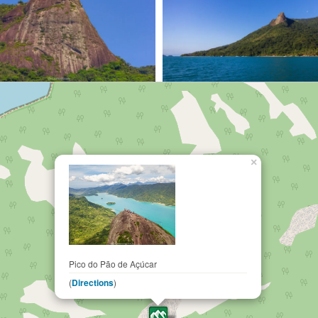
×
Pico do Pão de Açúcar
(
Directions
)