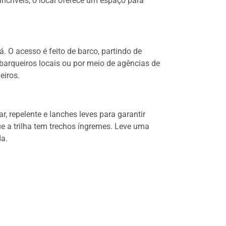
ncríveis, o local oferece um espaço para
. O acesso é feito de barco, partindo de
 barqueiros locais ou por meio de agências de
eiros.
ar, repelente e lanches leves para garantir
e a trilha tem trechos íngremes. Leve uma
da.