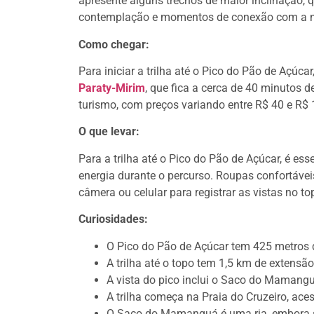
apresente alguns trechos de maior inclinação, 
contemplação e momentos de conexão com a n
Como chegar:
Para iniciar a trilha até o Pico do Pão de Açúc
Paraty-Mirim
, que fica a cerca de 40 minutos 
turismo, com preços variando entre R$ 40 e R$
O que levar:
Para a trilha até o Pico do Pão de Açúcar, é esse
energia durante o percurso. Roupas confortáve
câmera ou celular para registrar as vistas no t
Curiosidades:
O Pico do Pão de Açúcar tem 425 metros d
A trilha até o topo tem 1,5 km de extensã
A vista do pico inclui o Saco do Mamanguá
A trilha começa na Praia do Cruzeiro, ace
O Saco do Mamanguá é uma ria, embora s