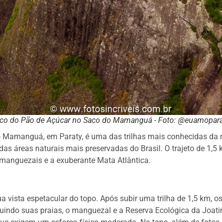
ico do Pão de Açúcar no Saco do Mamanguá - Foto: @euamopara
o Mamanguá, em Paraty, é uma das trilhas mais conhecidas da r
as áreas naturais mais preservadas do Brasil. O trajeto de 1,5
manguezais e a exuberante Mata Atlântica.
a vista espetacular do topo. Após subir uma trilha de 1,5 km,
ndo suas praias, o manguezal e a Reserva Ecológica da Joating