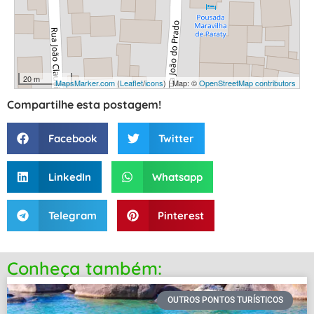
20 m
MapsMarker.com
(
Leaflet
/
icons
) | Map: ©
OpenStreetMap contributors
Compartilhe esta postagem!
Facebook
Twitter
LinkedIn
Whatsapp
Telegram
Pinterest
Conheça também:
OUTROS PONTOS TURÍSTICOS