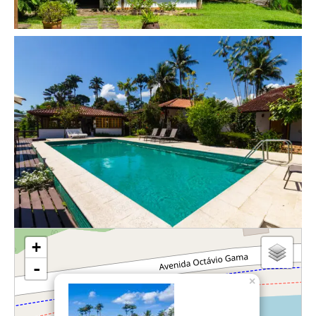
loading map - please wait...
+
-
×