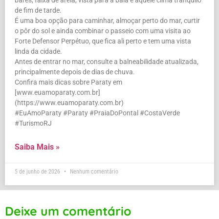
bares, faixa de areia, vista para a baía e aquele clima tranquilo
de fim de tarde.
É uma boa opção para caminhar, almoçar perto do mar, curtir
o pôr do sol e ainda combinar o passeio com uma visita ao
Forte Defensor Perpétuo, que fica ali perto e tem uma vista
linda da cidade.
Antes de entrar no mar, consulte a balneabilidade atualizada,
principalmente depois de dias de chuva.
Confira mais dicas sobre Paraty em
[www.euamoparaty.com.br]
(https://www.euamoparaty.com.br)
#EuAmoParaty #Paraty #PraiaDoPontal #CostaVerde
#TurismoRJ
Saiba Mais »
5 de junho de 2026
Nenhum comentário
Deixe um comentário