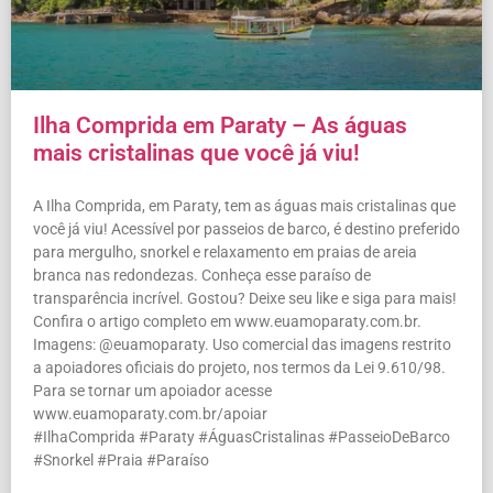
Ilha Comprida em Paraty – As águas
mais cristalinas que você já viu!
A Ilha Comprida, em Paraty, tem as águas mais cristalinas que
você já viu! Acessível por passeios de barco, é destino preferido
para mergulho, snorkel e relaxamento em praias de areia
branca nas redondezas. Conheça esse paraíso de
transparência incrível. Gostou? Deixe seu like e siga para mais!
Confira o artigo completo em www.euamoparaty.com.br.
Imagens: @euamoparaty. Uso comercial das imagens restrito
a apoiadores oficiais do projeto, nos termos da Lei 9.610/98.
Para se tornar um apoiador acesse
www.euamoparaty.com.br/apoiar
#IlhaComprida #Paraty #ÁguasCristalinas #PasseioDeBarco
#Snorkel #Praia #Paraíso