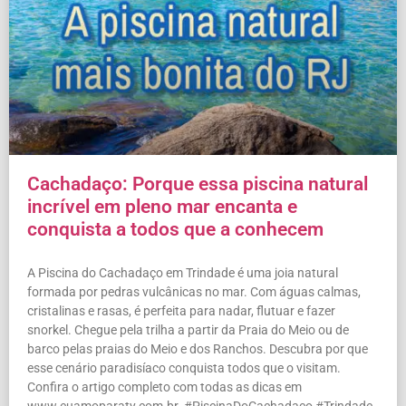
Cachadaço: Porque essa piscina natural
incrível em pleno mar encanta e
conquista a todos que a conhecem
A Piscina do Cachadaço em Trindade é uma joia natural
formada por pedras vulcânicas no mar. Com águas calmas,
cristalinas e rasas, é perfeita para nadar, flutuar e fazer
snorkel. Chegue pela trilha a partir da Praia do Meio ou de
barco pelas praias do Meio e dos Ranchos. Descubra por que
esse cenário paradisíaco conquista todos que o visitam.
Confira o artigo completo com todas as dicas em