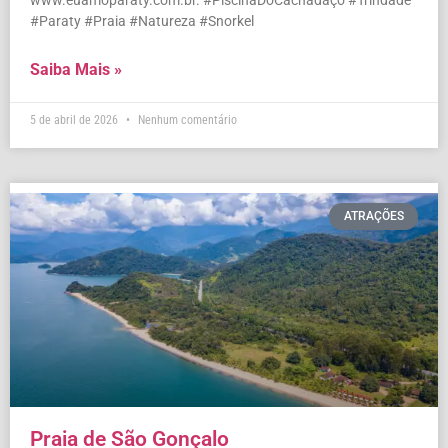
www.euamoparaty.com.br. #PiscinaDoCachadaço #Trindade
#Paraty #Praia #Natureza #Snorkel
Saiba Mais »
5 de abril de 2026
Nenhum comentário
ATRAÇÕES
Praia de São Gonçalo