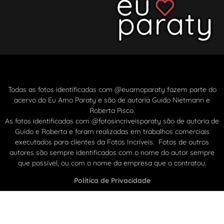
Todas as fotos identificadas com @euamoparaty fazem parte do
acervo do Eu Amo Paraty e são de autoria Guido Nietmann e
Roberta Pisco.
As fotos identificadas com @fotosincriveisparaty são de autoria de
Guido e Roberta e foram realizadas em trabalhos comerciais
executados para clientes da Fotos Incríveis. Fotos de outros
autores são sempre identificados com o nome do autor sempre
que possível, ou com o nome da empresa que o contratou.
Política de Privacidade
2019 – 2025 – Projeto –
Fotos Incríveis
– Todos os
direitos reservados