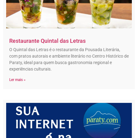
Restaurante Quintal das Letras
O Quintal das Letras é o restaurante da Pousada Literária,
com pratos autorais e ambiente literário no Centro Histórico de
Paraty, ideal para quem busca gastronomia regional e
experiências culturais.
Ler mais »