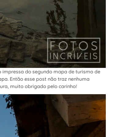
são impressa do segundo mapa de turismo de
acapa. Então esse post não traz nenhuma
ura, muito obrigado pelo carinho!