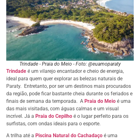
Trindade - Praia do Meio - Foto: @euamoparaty
Trindade
é um vilarejo encantador e cheio de energia,
ideal para quem quer explorar as belezas naturais de
Paraty. Entretanto, por ser um destinos mais procurados
da região, pode ficar bastante cheia durante os feriados e
finais de semana da temporada. A
Praia do Meio
é uma
das mais visitadas, com águas calmas e um visual
incrível. Já a
Praia do Cepilho
é o lugar perfeito para os
surfistas, com ondas ideais para o esporte.
A trilha até a
Piscina Natural do Cachadaço
é uma