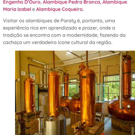
Engenho D’Ouro
,
Alambique Pedra Branca,
Alambique
Maria Izabel
e
Alambique Coqueiro.
Visitar os alambiques de Paraty é, portanto, uma
experiência rica em aprendizado e prazer, onde a
tradição se encontra com a modernidade, fazendo da
cachaça um verdadeiro ícone cultural da região.