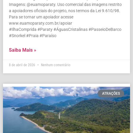
Imagens: @euamoparaty. Uso comercial das imagens restrito
a apoiadores oficiais do projeto, nos termos da Lei 9.610/98.
Para se tornar um apoiador acesse
www.euamoparaty.com.br/apoiar
#IlhaComprida #Paraty #ÁguasCristalinas #PasseioDeBarco
#Snorkel #Praia #Paraíso
Saiba Mais »
8 de abril de 2026
Nenhum comentário
ATRAÇÕES