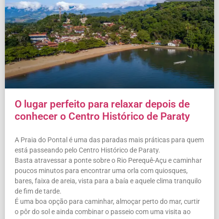
O lugar perfeito para relaxar depois de
conhecer o Centro Histórico de Paraty
A Praia do Pontal é uma das paradas mais práticas para quem
está passeando pelo Centro Histórico de Paraty.
Basta atravessar a ponte sobre o Rio Perequê-Açu e caminhar
poucos minutos para encontrar uma orla com quiosques,
bares, faixa de areia, vista para a baía e aquele clima tranquilo
de fim de tarde.
É uma boa opção para caminhar, almoçar perto do mar, curtir
o pôr do sol e ainda combinar o passeio com uma visita ao