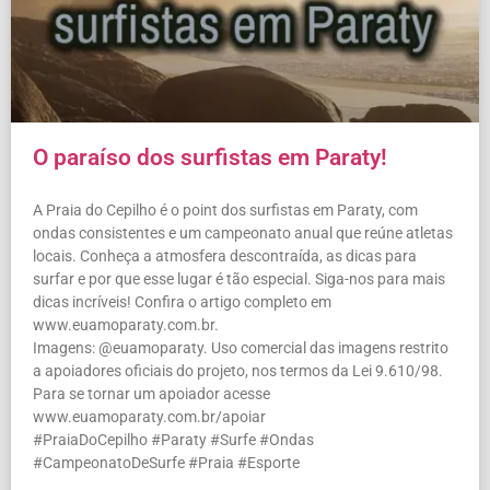
O paraíso dos surfistas em Paraty!
A Praia do Cepilho é o point dos surfistas em Paraty, com
ondas consistentes e um campeonato anual que reúne atletas
locais. Conheça a atmosfera descontraída, as dicas para
surfar e por que esse lugar é tão especial. Siga-nos para mais
dicas incríveis! Confira o artigo completo em
www.euamoparaty.com.br.
Imagens: @euamoparaty. Uso comercial das imagens restrito
a apoiadores oficiais do projeto, nos termos da Lei 9.610/98.
Para se tornar um apoiador acesse
www.euamoparaty.com.br/apoiar
#PraiaDoCepilho #Paraty #Surfe #Ondas
#CampeonatoDeSurfe #Praia #Esporte