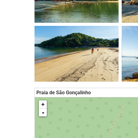
Praia de São Gonçalinho
loading map - please wait...
+
-