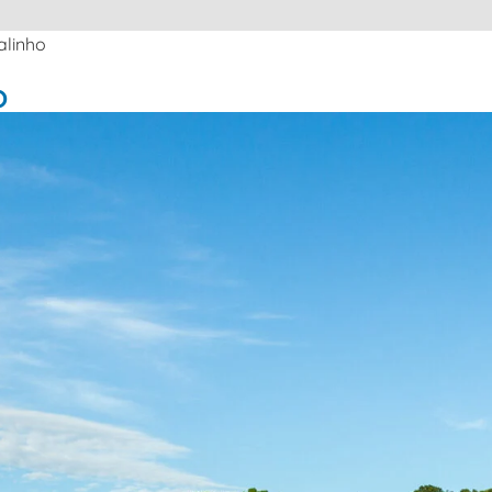
alinho
o