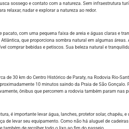
busca sossego e contato com a natureza. Sem infraestrutura turí
ra relaxar, nadar e explorar a natureza ao redor.
pacato, com uma pequena faixa de areia e águas claras e tranqu
 Atlântica, que proporciona sombra natural em algumas áreas. A
vel comprar bebidas e petiscos. Sua beleza natural e tranquilid
rca de 30 km do Centro Histórico de Paraty, na Rodovia Rio-San
de aproximadamente 10 minutos saindo da Praia de São Gonçalo. 
tivamente, ônibus que percorrem a rodovia também param nas p
tura, é importante levar água, lanches, protetor solar, chapéu,
eça de levar seu equipamento. Como não há aluguel de cadeiras 
e também de recolher todo o lixo ao fim do passeio.