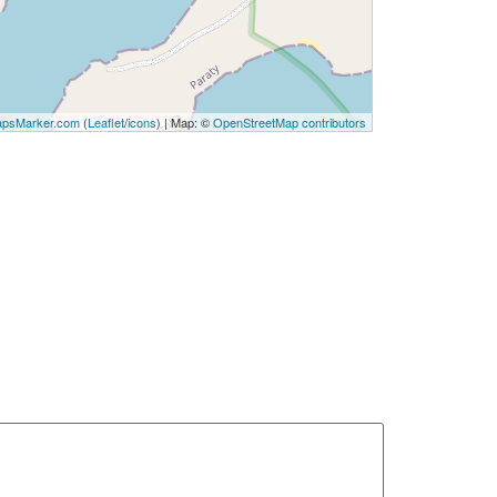
psMarker.com
(
Leaflet
/
icons
) | Map: ©
OpenStreetMap contributors