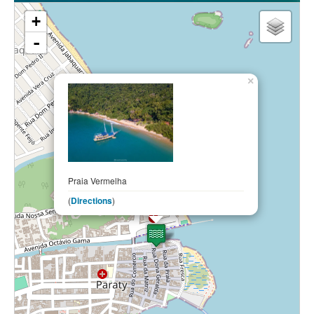
loading map - please wait...
+
-
×
Praia Vermelha
(
Directions
)