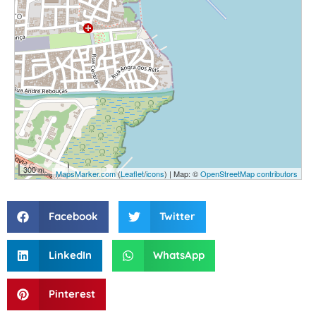
300 m
MapsMarker.com
(
Leaflet
/
icons
) | Map: ©
OpenStreetMap contributors
Facebook
Twitter
LinkedIn
WhatsApp
Pinterest