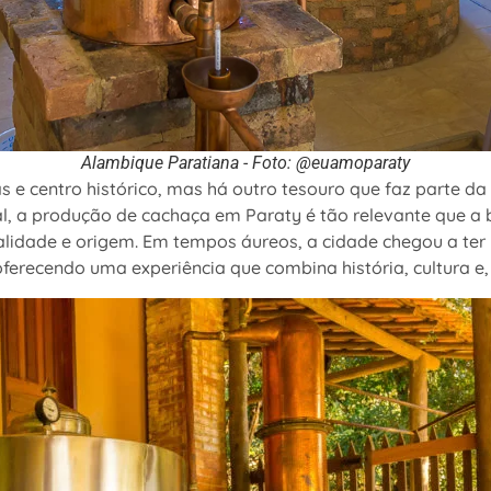
Alambique Paratiana - Foto: @euamoparaty
s e centro histórico, mas há outro tesouro que faz parte d
l, a produção de cachaça em Paraty é tão relevante que a 
ualidade e origem. Em tempos áureos, a cidade chegou a te
 oferecendo uma experiência que combina história, cultura e,