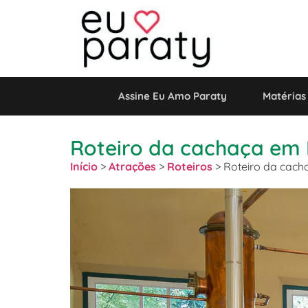
Assine Eu Amo Paraty
Matérias
Roteiro da cachaça em P
Início
>
Atrações
>
Roteiros
>
Roteiro da cacha